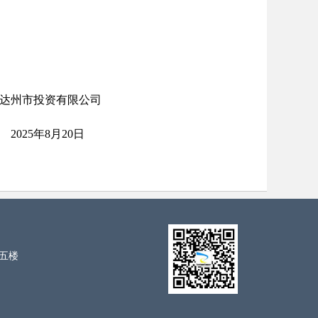
公司
5
年
8
月
20
日
五楼